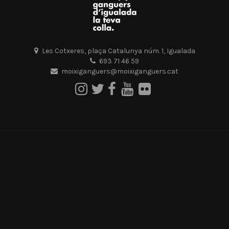
Les Cotxeres, plaça Catalunya núm. 1, Igualada
693 71 46 59
moixiganguers@moixiganguers.cat