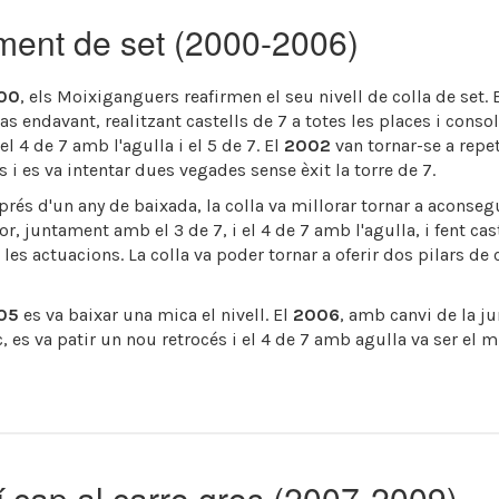
ment de set (2000-2006)
00
, els Moixiganguers reafirmen el seu nivell de colla de set. 
s endavant, realitzant castells de 7 a totes les places i conso
l 4 de 7 amb l'agulla i el 5 de 7. El
2002
van tornar-se a repet
 i es va intentar dues vegades sense èxit la torre de 7.
prés d'un any de baixada, la colla va millorar tornar a aconsegu
or, juntament amb el 3 de 7, i el 4 de 7 amb l'agulla, i fent cas
 les actuacions. La colla va poder tornar a oferir dos pilars de 
05
es va baixar una mica el nivell. El
2006
, amb canvi de la ju
c, es va patir un nou retrocés i el 4 de 7 amb agulla va ser el mi
 cap al carro gros (2007-2009)