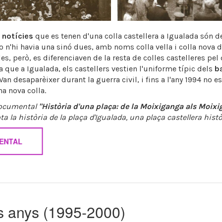
 notícies
que es tenen d'una colla castellera a Igualada són d
o n'hi havia una sinó dues, amb noms colla vella i colla nova d
es, però, es diferenciaven de la resta de colles castelleres pel 
a que a Igualada, els castellers vestien l'uniforme típic dels
ba
 Van desaparèixer durant la guerra civil, i fins a l'any 1994 no es
na nova colla.
 documental
"Història d'una plaça: de la Moixiganga als Moix
ta la història de la plaça d'Igualada, una plaça castellera histò
ENTAL
s anys (1995-2000)