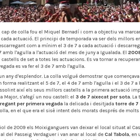
 cap de colla fou el Miquel Bernadí i com a objectiu va marcar
a cada actuació. El principi de temporada va ser dels millors en
descarregant com a mínim el 3 de 7 a cada actuació i descarrega
 7 amb l'agulla a l'actuació del mes de juny a Igualada. El
200
 castells de set a totes les actuacions. Es va tornar a recuperar 
egada es va fer el 3 de 7 amb l'agulla.
un any d'esplendor. La colla volgué demostrar que començava 
forma realitzant el 5 de 7, el 4 de 7 amb l'agulla i el 3 de 7 a 
 assolint així els seus millors castells a la primera actuació im
ta Major, s'afegí un nou castell: el
3 de 7 aixecat per sota
. La
rregant per primera vegada
la delicada i desitjada
torre de 7
olla, en el que era el sisè intent dels morats després de molts
iol de 2009 els Moixiganguers van deixar el local situat al Cas
al del Passeig Verdaguer i van anar al local de
Cal Tabola
, en