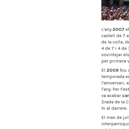
L'any
2007
el
castell de 7 
de la colla, 
4 de 7 i 4 de
sovintejar els
per primera v
El
2009
fou 
temporada en 
l'aniversari,
l'any. Per Fes
va acabar
ca
Diada de la C
hi al darrere.
El mes de jul
Interparroqui