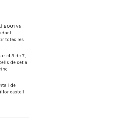
El
2001
va
lidant
ir totes les
ir el 5 de 7,
tells de set a
cinc
nta i de
llor castell