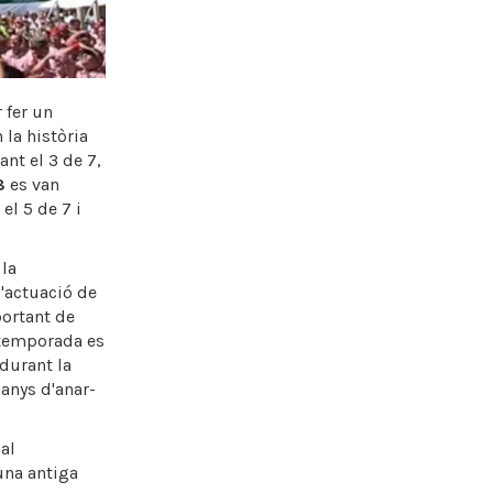
 fer un
 la història
nt el 3 de 7,
8
es van
el 5 de 7 i
la
l'actuació de
portant de
 temporada es
durant la
 anys d'anar-
al
 una antiga