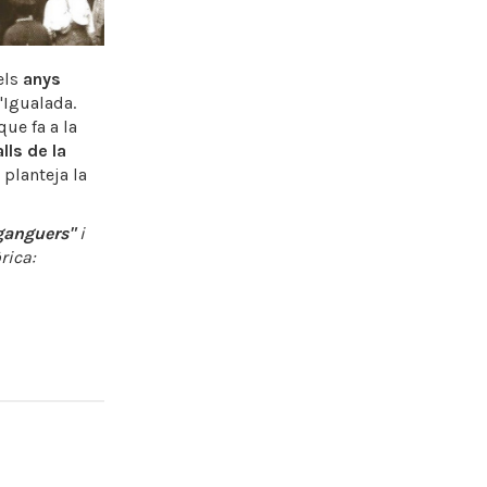
els
anys
'Igualada.
que fa a la
lls de la
 planteja la
iganguers"
i
rica: