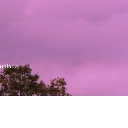
a
gualada,