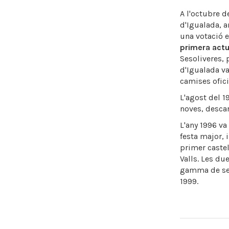
A l'octubre 
d'Igualada, a
una votació e
primera act
Sesoliveres, 
d'Igualada va
camises ofici
L'agost del 1
noves, descar
L'any 1996 va
festa major, i
primer castel
Valls. Les du
gamma de set,
1999.