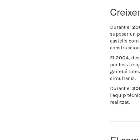
Creixe
Durant el
20
suposar un pa
castells com e
construccions
El
2004
, des
per festa maj
gairebé totes
simultanis.
Durant el
20
l'equip tècni
realitzat.
El camí