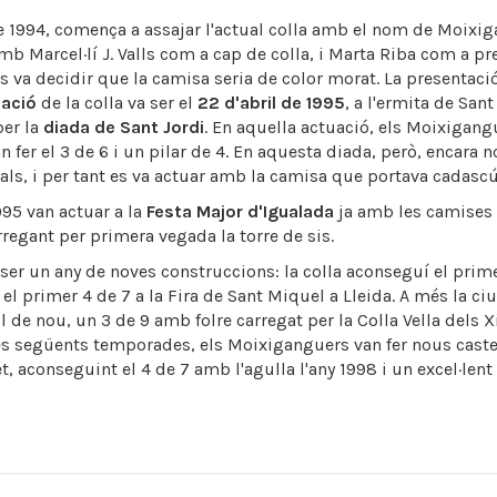
de 1994, comença a assajar l'actual colla amb el nom de Moixi
mb Marcel·lí J. Valls com a cap de colla, i Marta Riba com a pr
s va decidir que la camisa seria de color morat. La presentació 
uació
de la colla va ser el
22 d'abril de 1995
, a l'ermita de San
per la
diada de Sant Jordi
. En aquella actuació, els Moixigang
n fer el 3 de 6 i un pilar de 4. En aquesta diada, però, encara n
als, i per tant es va actuar amb la camisa que portava cadascú
995 van actuar a la
Festa Major d'Igualada
ja amb les camises
regant per primera vegada la torre de sis.
 ser un any de noves construccions: la colla aconseguí el prime
 el primer 4 de 7 a la Fira de Sant Miquel a Lleida. A més la ciu
l de nou, un 3 de 9 amb folre carregat per la Colla Vella dels 
es següents temporades, els Moixiganguers van fer nous castel
 aconseguint el 4 de 7 amb l'agulla l'any 1998 i un excel·lent 