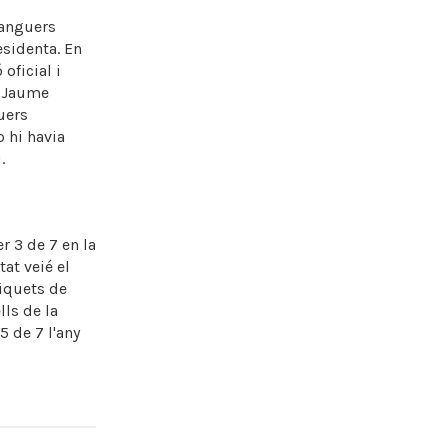
ganguers
esidenta. En
oficial i
t Jaume
uers
o hi havia
.
r 3 de 7 en la
tat veié el
Xiquets de
ls de la
5 de 7 l'any