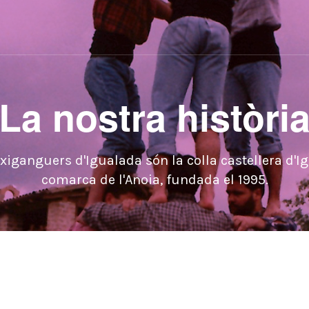
La nostra històri
xiganguers d'Igualada són la colla castellera d'I
comarca de l'Anoia, fundada el 1995.