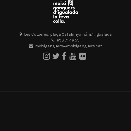
Les Cotxeres, plaça Catalunya núm. 1, Igualada
693 71 46 59
moixiganguers@moixiganguers.cat