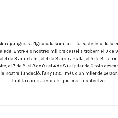
Moixiganguers d'Igualada som la colla castellera de la c
alada. Entre els nostres millors castells trobem el 3 de
 el 4 de 9 amb folre, el 4 de 8 amb agulla, el 5 de 8, la tor
re, el 7 de 8, el 3 de 8 i el 4 de 8 i el pilar de 6 tots desca
 la nostra fundació, l'any 1995, més d'un miler de perso
lluït la camisa morada que ens caracteritza.