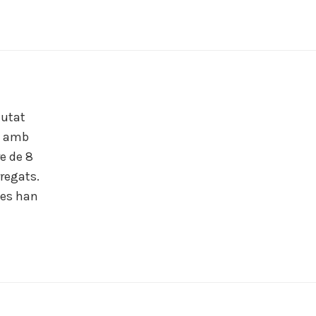
iutat
 9 amb
re de 8
rregats.
nes han